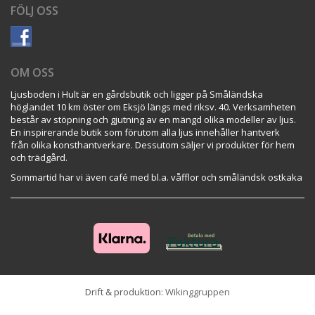
FÖLJ OSS
OM OSS
Ljusboden i Hult är en gårdsbutik och ligger på Småländska
höglandet 10 km öster om Eksjö längs med riksv. 40. Verksamheten
består av stöpning och gjutning av en mängd olika modeller av ljus.
En inspirerande butik som förutom alla ljus innehåller hantverk
från olika konsthantverkare. Dessutom säljer vi produkter för hem
och trädgård.
Sommartid har vi även café med bl.a. våfflor och småländsk ostkaka
Drift & produktion:
Wikinggruppen