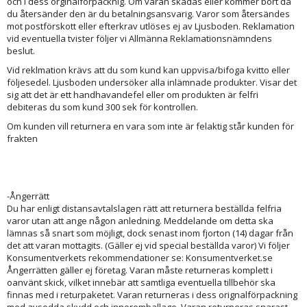
och i dess orginalförpacknig. Om varan skadas eller kommer bort då
du återsänder den är du betalningsansvarig. Varor som återsändes
mot postförskott eller efterkrav utlöses ej av Ljusboden. Reklamation
vid eventuella tvister följer vi Allmänna Reklamationsnämndens
beslut.
Vid reklmation krävs att du som kund kan uppvisa/bifoga kvitto eller
följesedel. Ljusboden undersöker alla inlämnade produkter. Visar det
sig att det är ett handhavandefel eller om produkten är felfri
debiteras du som kund 300 sek för kontrollen.
Om kunden vill returnera en vara som inte är felaktig står kunden för
frakten
-Ångerrätt
Du har enligt distansavtalslagen rätt att returnera beställda felfria
varor utan att ange någon anledning. Meddelande om detta ska
lämnas så snart som möjligt, dock senast inom fjorton (14) dagar från
det att varan mottagits. (Gäller ej vid special beställda varor) Vi följer
Konsumentverkets rekommendationer se: Konsumentverket.se
Ångerrätten gäller ej företag. Varan måste returneras komplett i
oanvänt skick, vilket innebär att samtliga eventuella tillbehör ska
finnas med i returpaketet. Varan returneras i dess orignalförpackning