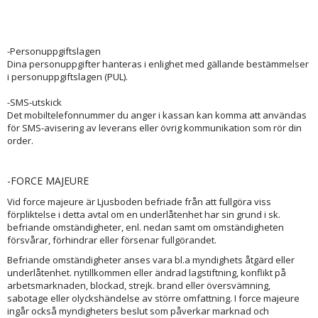
-Personuppgiftslagen
Dina personuppgifter hanteras i enlighet med gällande bestämmelser
i personuppgiftslagen (PUL).
-SMS-utskick
Det mobiltelefonnummer du anger i kassan kan komma att användas
för SMS-avisering av leverans eller övrig kommunikation som rör din
order.
-FORCE MAJEURE
Vid force majeure är Ljusboden befriade från att fullgöra viss
förpliktelse i detta avtal om en underlåtenhet har sin grund i sk.
befriande omständigheter, enl. nedan samt om omständigheten
försvårar, förhindrar eller försenar fullgörandet.
Befriande omständigheter anses vara bl.a myndighets åtgärd eller
underlåtenhet. nytillkommen eller ändrad lagstiftning, konflikt på
arbetsmarknaden, blockad, strejk. brand eller översvämning,
sabotage eller olyckshändelse av större omfattning. I force majeure
ingår också myndigheters beslut som påverkar marknad och