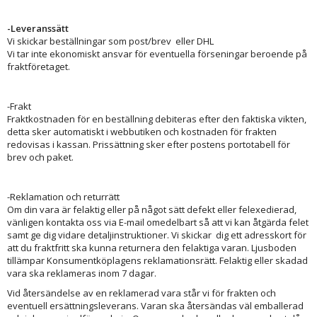
-Leveranssätt
Vi skickar beställningar som post/brev eller DHL
Vi tar inte ekonomiskt ansvar för eventuella förseningar beroende på
fraktföretaget.
-Frakt
Fraktkostnaden för en beställning debiteras efter den faktiska vikten,
detta sker automatiskt i webbutiken och kostnaden för frakten
redovisas i kassan. Prissättning sker efter postens portotabell för
brev och paket.
-Reklamation och returrätt
Om din vara är felaktig eller på något sätt defekt eller felexedierad,
vänligen kontakta oss via E-mail omedelbart så att vi kan åtgärda felet
samt ge dig vidare detaljinstruktioner. Vi skickar dig ett adresskort för
att du fraktfritt ska kunna returnera den felaktiga varan. Ljusboden
tillämpar Konsumentköplagens reklamationsrätt. Felaktig eller skadad
vara ska reklameras inom 7 dagar.
Vid återsändelse av en reklamerad vara står vi för frakten och
eventuell ersättningsleverans. Varan ska återsändas väl emballerad