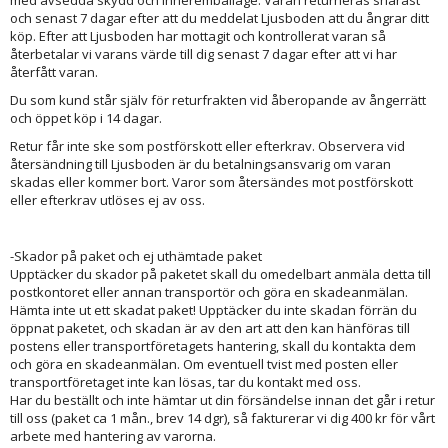
med avsedda skydd och inneremballage. Varan returneras snarast
och senast 7 dagar efter att du meddelat Ljusboden att du ångrar ditt
köp. Efter att Ljusboden har mottagit och kontrollerat varan så
återbetalar vi varans värde till dig senast 7 dagar efter att vi har
återfått varan.
Du som kund står själv för returfrakten vid åberopande av ångerrätt
och öppet köp i 14 dagar.
Retur får inte ske som postförskott eller efterkrav. Observera vid
återsändning till Ljusboden är du betalningsansvarig om varan
skadas eller kommer bort. Varor som återsändes mot postförskott
eller efterkrav utlöses ej av oss.
-Skador på paket och ej uthämtade paket
Upptäcker du skador på paketet skall du omedelbart anmäla detta till
postkontoret eller annan transportör och göra en skadeanmälan.
Hämta inte ut ett skadat paket! Upptäcker du inte skadan förrän du
öppnat paketet, och skadan är av den art att den kan hänföras till
postens eller transportföretagets hantering, skall du kontakta dem
och göra en skadeanmälan. Om eventuell tvist med posten eller
transportföretaget inte kan lösas, tar du kontakt med oss.
Har du beställt och inte hämtar ut din försändelse innan det går i retur
till oss (paket ca 1 mån., brev 14 dgr), så fakturerar vi dig 400 kr för vårt
arbete med hantering av varorna.