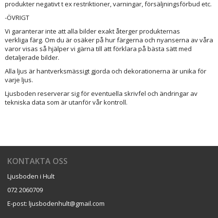
produkter negativt t ex restriktioner, varningar, försäljningsförbud etc.
-ÖVRIGT
Vi garanterar inte att alla bilder exakt återger produkternas
verkliga färg. Om du är osäker på hur färgerna och nyanserna av våra
varor visas så hjälper vi gärna till att förklara på bästa sätt med
detaljerade bilder.
Alla ljus är hantverksmässigt gjorda och dekorationerna är unika för
varje ljus.
Ljusboden reserverar sig för eventuella skrivfel och ändringar av
tekniska data som är utanför vår kontroll.
KONTAKTA OSS
Ljusboden i Hult
072 2060709
E-post: ljusbodenhult@gmail.com