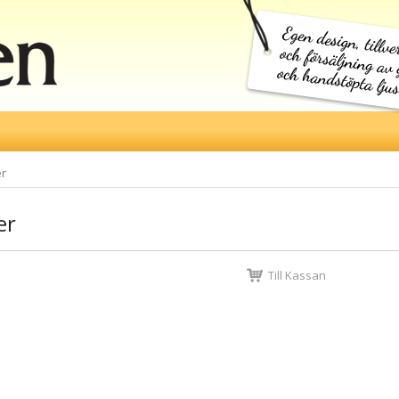
er
er
Till Kassan