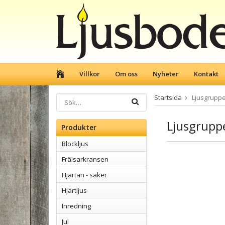
Villkor
Om oss
Nyheter
Kontakt
Startsida
Ljusgrupp
Ljusgrupp
Produkter
Blockljus
Frälsarkransen
Hjärtan - saker
Hjärtljus
Inredning
Jul