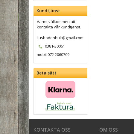
Kundtjänst
Varmt välkommen att
kontakta vår kundtjänst.
l
jusbodenhult@gmail.com
0381-30061
mobil 072 2060709
Betalsätt
KONTAKTA OSS
OM OSS