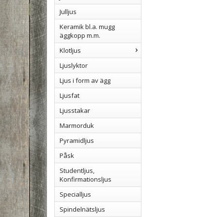
Julljus
Keramik bl.a. mugg
äggkopp m.m.
Klotljus
Ljuslyktor
Ljus i form av ägg
Ljusfat
Ljusstakar
Marmorduk
Pyramidljus
Påsk
Studentljus,
Konfirmationsljus
Specialljus
Spindelnätsljus