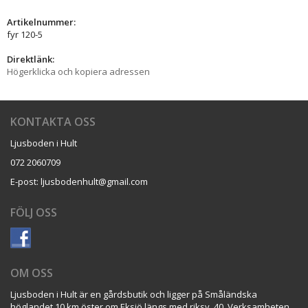
Artikelnummer:
fyr 120-5
Direktlänk:
Högerklicka och kopiera adressen
KONTAKTA OSS
Ljusboden i Hult
072 2060709
E-post: ljusbodenhult@gmail.com
FÖLJ OSS
OM OSS
Ljusboden i Hult är en gårdsbutik och ligger på Småländska
höglandet 10 km öster om Eksjö längs med riksv. 40. Verksamheten