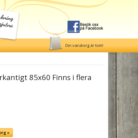
Din varukorg är tom!
yrkantigt 85x60 Finns i flera
org »