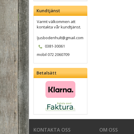
Kundtjänst
Varmt välkommen att
kontakta vår kundtjänst.
l
jusbodenhult@gmail.com
0381-30061
mobil 072 2060709
Betalsätt
KONTAKTA OSS
OM OSS