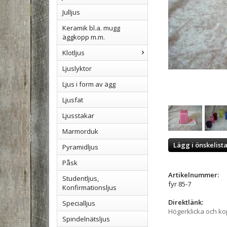
Julljus
Keramik bl.a. mugg
äggkopp m.m.
Klotljus
Ljuslyktor
Ljus i form av ägg
Ljusfat
Ljusstakar
Marmorduk
Lägg i önskelist
Pyramidljus
Påsk
Artikelnummer:
Studentljus,
fyr 85-7
Konfirmationsljus
Direktlänk:
Specialljus
Högerklicka och k
Spindelnätsljus