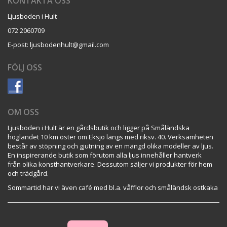
KONTAKTA OSS
Ljusboden i Hult
072 2060709
E-post: ljusbodenhult@gmail.com
FÖLJ OSS
OM OSS
Ljusboden i Hult är en gårdsbutik och ligger på Småländska
höglandet 10 km öster om Eksjö längs med riksv. 40. Verksamheten
består av stöpning och gjutning av en mängd olika modeller av ljus.
En inspirerande butik som förutom alla ljus innehåller hantverk
från olika konsthantverkare. Dessutom säljer vi produkter för hem
och trädgård.
Sommartid har vi även café med bl.a. våfflor och småländsk ostkaka