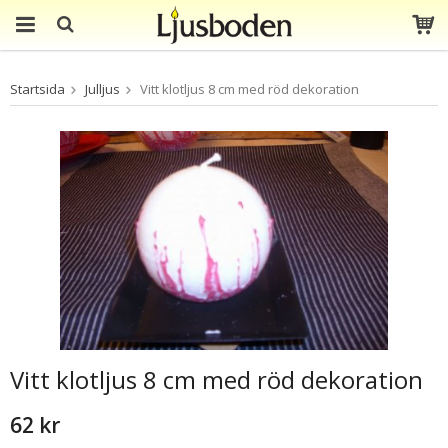
Produkten har blivit
Startsida
Julljus
Vitt klotljus 8 cm med röd dekoration
tillagd i varukorgen
Vitt klotljus 8 cm med röd dekoration
62 kr