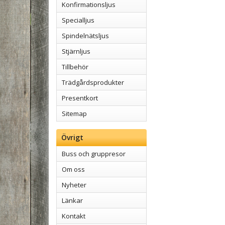
Konfirmationsljus
Specialljus
Spindelnätsljus
Stjärnljus
Tillbehör
Trädgårdsprodukter
Presentkort
Sitemap
Övrigt
Buss och gruppresor
Om oss
Nyheter
Länkar
Kontakt