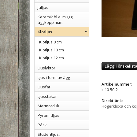
Julljus
Keramik bl.a. mugg
äggkopp m.m.
Klotljus
Klotljus 8 cm
Klotljus 10 cm
Klotljus 12 cm
Lägg i önskelist
Ljuslyktor
Ljus i form av ägg
Artikelnummer:
Ljusfat
kl10-50-2
Ljusstakar
Direktlänk:
Marmorduk
Högerklicka och k
Pyramidljus
Påsk
Studentljus,