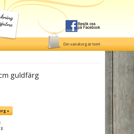
Din varukorg är tom!
 cm guldfärg
org »
:
rg