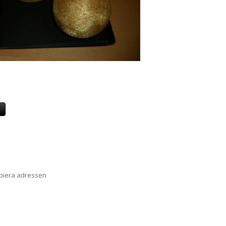
a
opiera adressen