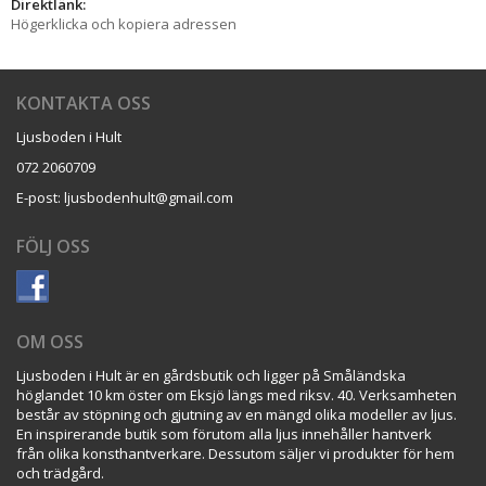
Direktlänk:
Högerklicka och kopiera adressen
KONTAKTA OSS
Ljusboden i Hult
072 2060709
E-post: ljusbodenhult@gmail.com
FÖLJ OSS
OM OSS
Ljusboden i Hult är en gårdsbutik och ligger på Småländska
höglandet 10 km öster om Eksjö längs med riksv. 40. Verksamheten
består av stöpning och gjutning av en mängd olika modeller av ljus.
En inspirerande butik som förutom alla ljus innehåller hantverk
från olika konsthantverkare. Dessutom säljer vi produkter för hem
och trädgård.