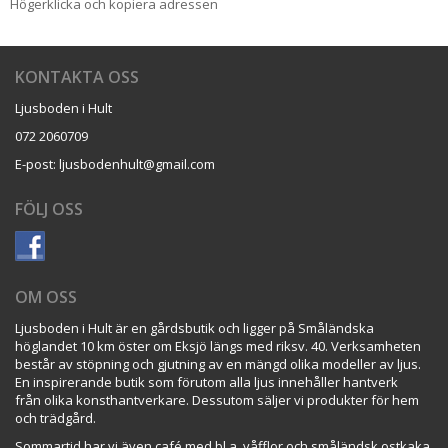
Högerklicka och kopiera adressen
KONTAKTA OSS
Ljusboden i Hult
072 2060709
E-post: ljusbodenhult@gmail.com
FÖLJ OSS
OM OSS
Ljusboden i Hult är en gårdsbutik och ligger på Småländska
höglandet 10 km öster om Eksjö längs med riksv. 40. Verksamheten
består av stöpning och gjutning av en mängd olika modeller av ljus.
En inspirerande butik som förutom alla ljus innehåller hantverk
från olika konsthantverkare. Dessutom säljer vi produkter för hem
och trädgård.
Sommartid har vi även café med bl.a. våfflor och småländsk ostkaka