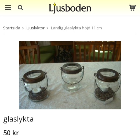
Produkten har blivit
Startsida
Ljuslyktor
Lantlig glaslykta höjd 11 cm
tillagd i varukorgen
glaslykta
50 kr