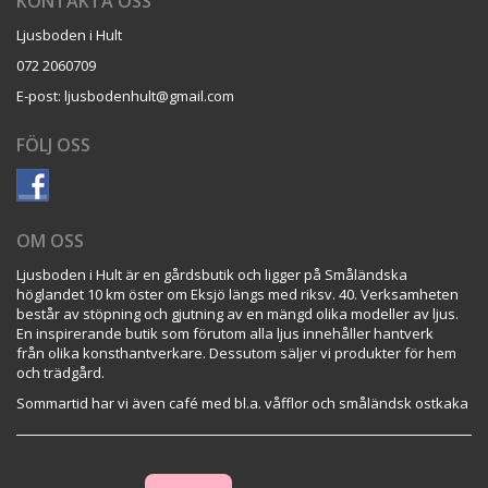
KONTAKTA OSS
Ljusboden i Hult
072 2060709
E-post: ljusbodenhult@gmail.com
FÖLJ OSS
OM OSS
Ljusboden i Hult är en gårdsbutik och ligger på Småländska
höglandet 10 km öster om Eksjö längs med riksv. 40. Verksamheten
består av stöpning och gjutning av en mängd olika modeller av ljus.
En inspirerande butik som förutom alla ljus innehåller hantverk
från olika konsthantverkare. Dessutom säljer vi produkter för hem
och trädgård.
Sommartid har vi även café med bl.a. våfflor och småländsk ostkaka