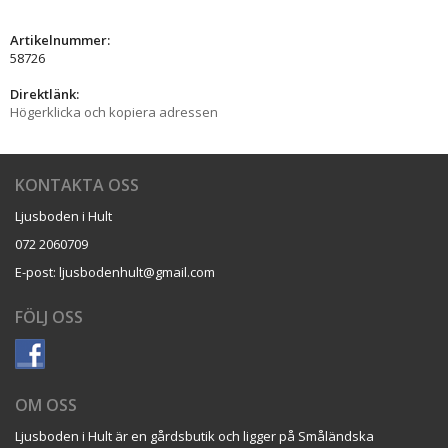
Artikelnummer:
58726
Direktlänk:
Högerklicka och kopiera adressen
KONTAKTA OSS
Ljusboden i Hult
072 2060709
E-post: ljusbodenhult@gmail.com
FÖLJ OSS
OM OSS
Ljusboden i Hult är en gårdsbutik och ligger på Småländska