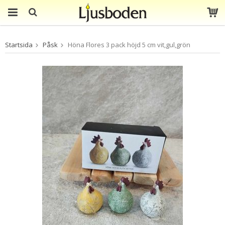
Produkten har blivit
Startsida
Påsk
Höna Flores 3 pack höjd 5 cm vit,gul,grön
tillagd i varukorgen