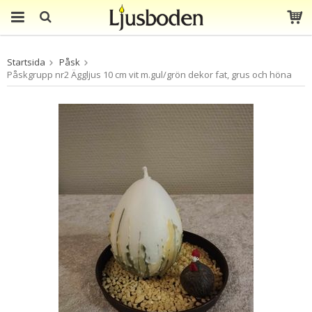
Produkten har blivit
Startsida
Påsk
tillagd i varukorgen
Påskgrupp nr2 Äggljus 10 cm vit m.gul/grön dekor fat, grus och höna