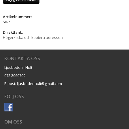
Artikelnummer:
50-2
Direktlänk:
Högerklicka och kopiera adressen
KONTAKTA OSS
Ljusboden i Hult
072 2060709
E-post: ljusbodenhult@gmail.com
FÖLJ OSS
OM OSS