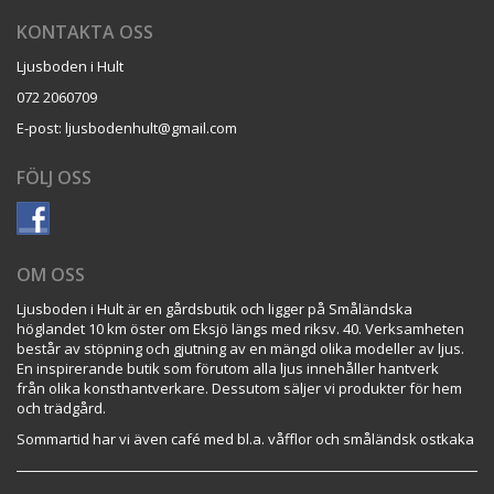
KONTAKTA OSS
Ljusboden i Hult
072 2060709
E-post: ljusbodenhult@gmail.com
FÖLJ OSS
OM OSS
Ljusboden i Hult är en gårdsbutik och ligger på Småländska
höglandet 10 km öster om Eksjö längs med riksv. 40. Verksamheten
består av stöpning och gjutning av en mängd olika modeller av ljus.
En inspirerande butik som förutom alla ljus innehåller hantverk
från olika konsthantverkare. Dessutom säljer vi produkter för hem
och trädgård.
Sommartid har vi även café med bl.a. våfflor och småländsk ostkaka