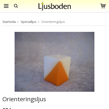
Produkten har blivit
Startsida
Specialljus
Orienteringsljus
tillagd i varukorgen
Orienteringsljus