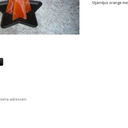
Stjärnljus orange med
a
opiera adressen