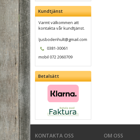
Kundtjänst
Varmt välkommen att
kontakta vår kundtjänst.
l
jusbodenhult@gmail.com
0381-30061
mobil 072 2060709
Betalsätt
KONTAKTA OSS
OM OSS