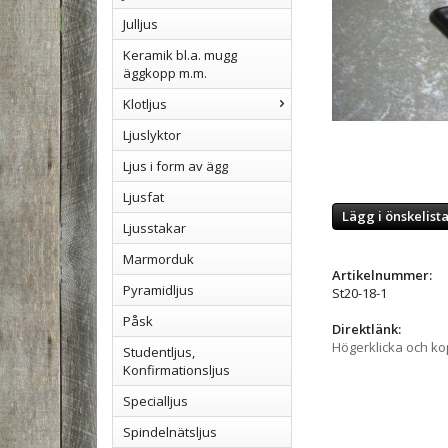
Julljus
Keramik bl.a. mugg
äggkopp m.m.
Klotljus
Ljuslyktor
Ljus i form av ägg
Ljusfat
Lägg i önskelist
Ljusstakar
Marmorduk
Artikelnummer:
Pyramidljus
St20-18-1
Påsk
Direktlänk:
Högerklicka och k
Studentljus,
Konfirmationsljus
Specialljus
Spindelnätsljus