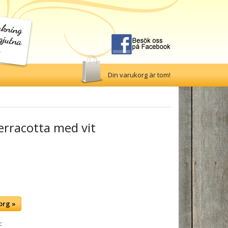
Din varukorg är tom!
terracotta med vit
org »
: